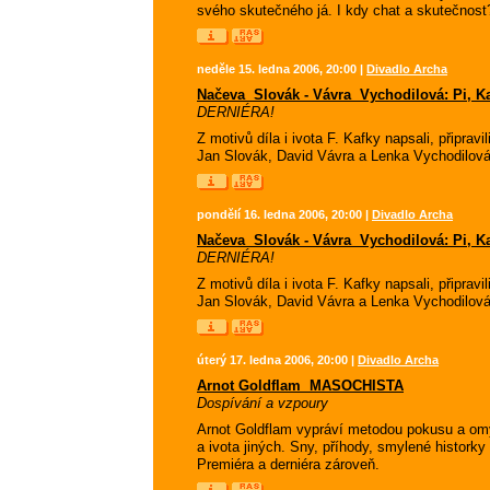
svého skutečného já. I kdy chat a skutečnost
neděle 15. ledna 2006, 20:00 |
Divadlo Archa
Načeva  Slovák - Vávra  Vychodilová: Pi, Ka
DERNIÉRA!
Z motivů díla i ivota F. Kafky napsali, připra
Jan Slovák, David Vávra a Lenka Vychodilová
pondělí 16. ledna 2006, 20:00 |
Divadlo Archa
Načeva  Slovák - Vávra  Vychodilová: Pi, Ka
DERNIÉRA!
Z motivů díla i ivota F. Kafky napsali, připra
Jan Slovák, David Vávra a Lenka Vychodilová
úterý 17. ledna 2006, 20:00 |
Divadlo Archa
Arnot Goldflam  MASOCHISTA
Dospívání a vzpoury
Arnot Goldflam vypráví metodou pokusu a omyl
a ivota jiných. Sny, příhody, smylené hist
Premiéra a derniéra zároveň.