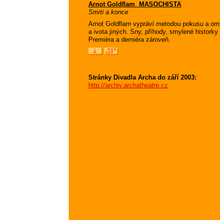
Arnot Goldflam  MASOCHISTA
Smrti a konce
Arnot Goldflam vypráví metodou pokusu a omyl
a ivota jiných. Sny, příhody, smylené hist
Premiéra a derniéra zároveň.
Stránky Divadla Archa do září 2003:
http://archiv.archatheatre.cz