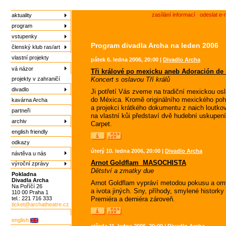
zasílání informací
odeslat e-
aktuality
program
vstupenky
Program divadla Archa na leden 2006
členský klub ras/art
vlastní projekty
pátek 6. ledna 2006, 20:00 |
Divadlo Archa
vá názor
Tři králové po mexicku aneb Adoración de
projekty v zahraničí
Koncert s oslavou Tří králů
divadlo
Ji potřetí Vás zveme na tradiční mexickou osl
do Méxica. Kromě originálního mexického poh
kavárna Archa
a projekci krátkého dokumentu z naich loutko
partneři
na vlastní kůi představí dvě hudební uskupen
archiv
Carpet.
english friendly
odkazy
úterý 10. ledna 2006, 20:00 |
Divadlo Archa
návtěva u nás
Arnot Goldflam  MASOCHISTA
výroční zprávy
Dětství a zmatky due
Pokladna
Divadla Archa
Arnot Goldflam vypráví metodou pokusu a omyl
Na Poříčí 26
a ivota jiných. Sny, příhody, smylené hist
110 00 Praha 1
tel.: 221 716 333
Premiéra a derniéra zároveň.
ticket@archatheatre.cz
english