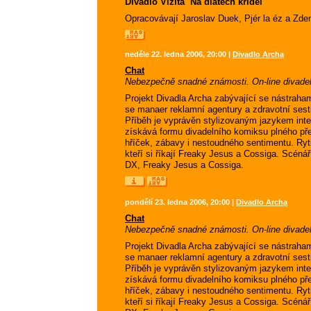
Divadlo Vizita  Na dlátech křídel
Opracovávají Jaroslav Duek, Pjér la éz a Z
neděle 22. ledna 2006, 20:00 |
Divadlo Archa
Chat
Nebezpečně snadné známosti. On-line divadeln
Projekt Divadla Archa zabývající se nástrah
se manaer reklamní agentury a zdravotní sest
Příběh je vyprávěn stylizovaným jazykem int
získává formu divadelního komiksu plného př
hříček, zábavy i nestoudného sentimentu. Ry
kteří si říkají Freaky Jesus a Cossiga. Scénář:
DX, Freaky Jesus a Cossiga.
pondělí 23. ledna 2006, 20:00 |
Divadlo Archa
Chat
Nebezpečně snadné známosti. On-line divadeln
Projekt Divadla Archa zabývající se nástrah
se manaer reklamní agentury a zdravotní sest
Příběh je vyprávěn stylizovaným jazykem int
získává formu divadelního komiksu plného př
hříček, zábavy i nestoudného sentimentu. Ry
kteří si říkají Freaky Jesus a Cossiga. Scénář: