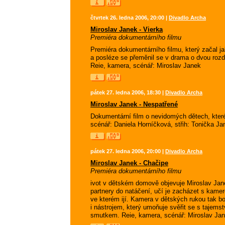
čtvrtek 26. ledna 2006, 20:00 |
Divadlo Archa
Miroslav Janek - Vierka
Premiéra dokumentárního filmu
Premiéra dokumentárního filmu, který začal j
a posléze se přeměnil se v drama o dvou rozdí
Reie, kamera, scénář: Miroslav Janek
pátek 27. ledna 2006, 18:30 |
Divadlo Archa
Miroslav Janek - Nespatřené
Dokumentární film o nevidomých dětech, které 
scénář: Daniela Horníčková, střih: Tonička J
pátek 27. ledna 2006, 20:00 |
Divadlo Archa
Miroslav Janek - Chačipe
Premiéra dokumentárního filmu
ivot v dětském domově objevuje Miroslav Janek
partnery do natáčení, učí je zacházet s kamer
ve kterém ijí. Kamera v dětských rukou tak b
i nástrojem, který umoňuje svěřit se s taje
smutkem. Reie, kamera, scénář: Miroslav Ja