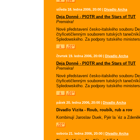
středa 18. ledna 2006, 20:00 |
Divadlo Archa
Deja Donné - PIOTR and the Stars of TUT
Premiéra!
Nové představení česko-italského souboru Dej
čtyřicetičlenným souborem tutských tanečník
Spledowského. Za podpory tutského ministerstv
čtvrtek 19. ledna 2006, 20:00 |
Divadlo Archa
Deja Donné - PIOTR and the Stars of TUT
Premiéra!
Nové představení česko-italského souboru Dej
čtyřicetičlenným souborem tutských tanečník
Spledowského. Za podpory tutského ministerstv
pátek 20. ledna 2006, 20:00 |
Divadlo Archa
Divadlo Vizita - Roub, roubík, rub a rov
Kombinují Jaroslav Duek, Pjér la ´éz a Zden
sobota 21. ledna 2006, 20:00 |
Divadlo Archa