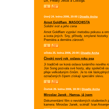
DX, Freaky Jesus a Cossiga.
úterý 24. ledna 2006, 20:00 |
Divadlo Archa
Arnot Goldflam  MASOCHISTA
Solidní ivot a jeho cena
Arnot Goldflam vypráví metodou pokusu a omyl
a ivota jiných. Sny, příhody, smylené hist
Premiéra a derniéra zároveň.
středa 25. ledna 2006, 20:00 |
Divadlo Archa
Čínský nový rok  oslava roku psa
Ji tradičně se koná oslava lunárního nového
Jün Song pozvala své hosty, aby společně osl
přeje velkoduným činům. Je to rok láskyplnýc
označených čipem získají speciální slevu.
čtvrtek 26. ledna 2006, 18:30 |
Divadlo Archa
Miroslav Janek - Hamsa, já jsem
Dokumentární film o nevidomých studentech pr
kamera: Miroslav Janek, scénář: Ivan Arsenje