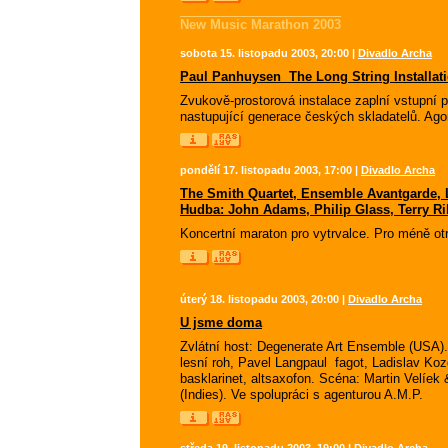
New Music Marathon 2003
sobota 15. listopadu 2003, 20:00 |
Divadlo Archa
Paul Panhuysen  The Long String Installation
Zvukově-prostorová instalace zaplní vstupní p
nastupující generace českých skladatelů. Agon
pondělí 17. listopadu 2003, 17:00 |
Divadlo Archa
The Smith Quartet, Ensemble Avantgarde, L
Hudba: John Adams, Philip Glass, Terry Riley
Koncertní maraton pro vytrvalce. Pro méně otrl
úterý 18. listopadu 2003, 20:00 |
Divadlo Archa
U jsme doma
Zvlátní host: Degenerate Art Ensemble (USA).
lesní roh, Pavel Langpaul  fagot, Ladislav Kozd
basklarinet, altsaxofon. Scéna: Martin Velíe
(Indies). Ve spolupráci s agenturou A.M.P.