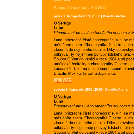
Kanadská sezóna v Are 2003
pátek 7. listopadu 2003, 20:00 |
Divadlo Archa
O Vertigo
Luna
Představení proslulého tanečního souboru z M
Luna  průzračně čistá choreografie, v ní se 
měsíčním snem. Choreografka Ginette Laurin ut
zkoumá do nejmeního detailu. Díky obrovský
odkrývá i ty nejjemnějí pohyby lidského těla,
Soubor O Vertigo vznikl v roce 1984 a od poč
umělecké ředitelky a choreografky Ginette Laur
kanadské - tak i na mezinárodní scéně  pravi
Brazílii, Mexiku, Izraeli a Japonsku.
sobota 8. listopadu 2003, 20:00 |
Divadlo Archa
O Vertigo
Luna
Představení proslulého tanečního souboru z M
Luna  průzračně čistá choreografie, v ní se 
měsíčním snem. Choreografka Ginette Laurin ut
zkoumá do nejmeního detailu. Díky obrovský
odkrývá i ty nejjemnějí pohyby lidského těla,
Soubor O Vertigo vznikl v roce 1984 a od poč