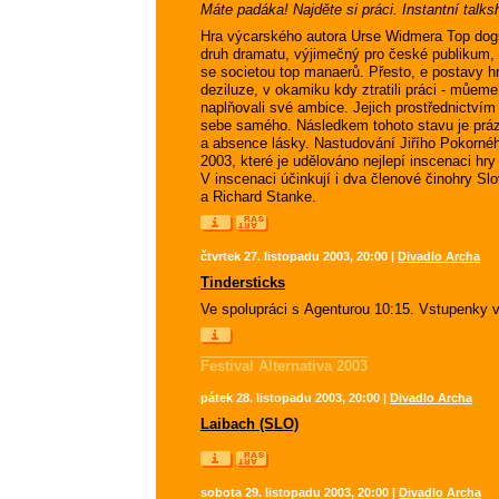
Máte padáka! Najděte si práci. Instantní talks
Hra výcarského autora Urse Widmera Top dogs v
druh dramatu, výjimečný pro české publikum, 
se societou top manaerů. Přesto, e postav
deziluze, v okamiku kdy ztratili práci - můe
naplňovali své ambice. Jejich prostřednictvím 
sebe samého. Následkem tohoto stavu je prázd
a absence lásky. Nastudování Jiřího Pokorn
2003, které je udělováno nejlepí inscenaci hr
V inscenaci účinkují i dva členové činohry S
a Richard Stanke.
čtvrtek 27. listopadu 2003, 20:00 |
Divadlo Archa
Tindersticks
Ve spolupráci s Agenturou 10:15. Vstupenky v 
Festival Alternativa 2003
pátek 28. listopadu 2003, 20:00 |
Divadlo Archa
Laibach (SLO)
sobota 29. listopadu 2003, 20:00 |
Divadlo Archa