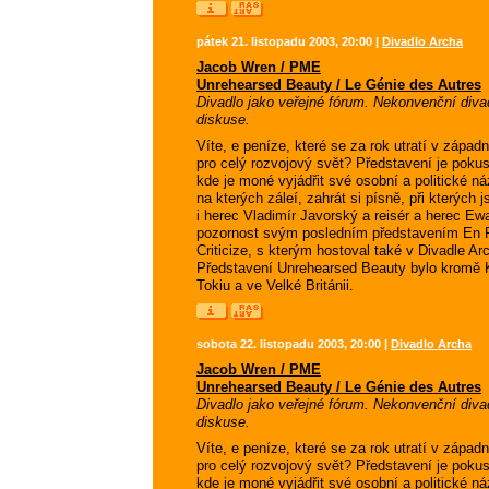
pátek 21. listopadu 2003, 20:00 |
Divadlo Archa
Jacob Wren / PME
Unrehearsed Beauty / Le Génie des Autres
Divadlo jako veřejné fórum. Nekonvenční diva
diskuse.
Víte, e peníze, které se za rok utratí v západ
pro celý rozvojový svět? Představení je pokus
kde je moné vyjádřit své osobní a politické náz
na kterých záleí, zahrát si písně, při kterých 
i herec Vladimír Javorský a reisér a herec 
pozornost svým posledním představením En F
Criticize, s kterým hostoval také v Divadle A
Představení Unrehearsed Beauty bylo kromě 
Tokiu a ve Velké Británii.
sobota 22. listopadu 2003, 20:00 |
Divadlo Archa
Jacob Wren / PME
Unrehearsed Beauty / Le Génie des Autres
Divadlo jako veřejné fórum. Nekonvenční diva
diskuse.
Víte, e peníze, které se za rok utratí v západ
pro celý rozvojový svět? Představení je pokus
kde je moné vyjádřit své osobní a politické náz