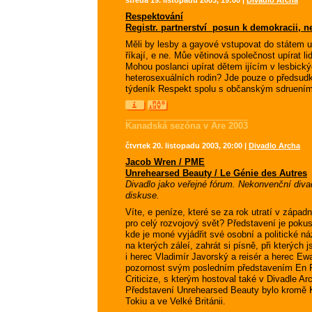
středa 19. listopadu 2003, 19:00 |
Divadlo Archa
Respektování
Registr. partnerství  posun k demokracii, 
Měli by lesby a gayové vstupovat do státem 
říkají, e ne. Můe větinová společnost upírat 
Mohou poslanci upírat dětem ijícím v lesbick
heterosexuálních rodin? Jde pouze o předsud
týdeník Respekt spolu s občanským sdruení
Kanadská sezóna v Are 2003
čtvrtek 20. listopadu 2003, 20:00 |
Divadlo Archa
Jacob Wren / PME
Unrehearsed Beauty / Le Génie des Autres
Divadlo jako veřejné fórum. Nekonvenční diva
diskuse.
Víte, e peníze, které se za rok utratí v západ
pro celý rozvojový svět? Představení je pokus
kde je moné vyjádřit své osobní a politické náz
na kterých záleí, zahrát si písně, při kterých 
i herec Vladimír Javorský a reisér a herec 
pozornost svým posledním představením En F
Criticize, s kterým hostoval také v Divadle A
Představení Unrehearsed Beauty bylo kromě 
Tokiu a ve Velké Británii.