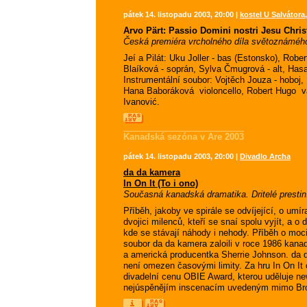
pátek 14. listopadu 2003, 20:00 |
kostel U Salvátora,
Arvo Pärt: Passio Domini nostri Jesu Chr
Česká premiéra vrcholného díla světoznáméh
Jeí a Pilát: Uku Joller - bas (Estonsko), Rob
Blaíková - soprán, Sylva Čmugrová - alt, Hasan
Instrumentální soubor: Vojtěch Jouza - hoboj, 
Hana Baboráková  violoncello, Robert Hugo  
Ivanović.
Kanadská sezóna v Are 2003
pátek 14. listopadu 2003, 20:00 |
Divadlo Archa
da da kamera
In On It (To i ono)
Současná kanadská dramatika. Dritelé presti
Příběh, jakoby ve spirále se odvíjející, o umíra
dvojici milenců, kteří se snaí spolu vyjít, a o 
kde se stávají náhody i nehody. Příběh o moci
soubor da da kamera zaloili v roce 1986 kanad
a americká producentka Sherrie Johnson. da d
není omezen časovými limity. Za hru In On It o
divadelní cenu OBIE Award, kterou uděluje ne
nejúspěnějím inscenacím uvedeným mimo Br