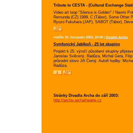
Tribute to CESTA - (Cultural Exchange Stat
Video art loop "Silence is Golden" / Naomi Pot
Remunda (CZ) 1999, C (Tábor), Some Other Pla
Ryuzo Fukuhara (JAP), SABOT (Tábor), Deve
neděle 30. listopadu 2003, 20:00 |
Divadlo Archa
Symfonický Jablkoň - 25 let skupiny
Projekt k 25. výročí působení skupiny připrave
Jaroslav Svěcený, Radůza, Michal Gera, Filip S
průvodní slovo Jiří Černý. Autoři hudby: Mich
Radůza.
Stránky Divadla Archa do září 2003:
http://archiv.archatheatre.cz