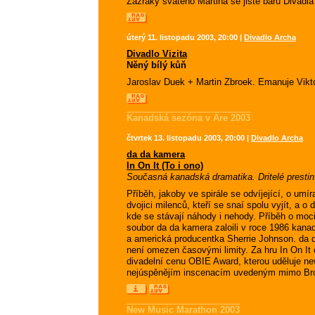
Zázraky svatého Martina se jistě baru Divadla
úterý 11. listopadu 2003, 20:00 |
Divadlo Archa
Divadlo Vizita
Něný bílý kůň
Jaroslav Duek + Martin Zbroek. Emanuje Vikt
Kanadská sezóna v Are 2003
čtvrtek 13. listopadu 2003, 20:00 |
Divadlo Archa
da da kamera
In On It (To i ono)
Současná kanadská dramatika. Dritelé presti
Příběh, jakoby ve spirále se odvíjející, o umíra
dvojici milenců, kteří se snaí spolu vyjít, a o 
kde se stávají náhody i nehody. Příběh o moci
soubor da da kamera zaloili v roce 1986 kanad
a americká producentka Sherrie Johnson. da d
není omezen časovými limity. Za hru In On It o
divadelní cenu OBIE Award, kterou uděluje ne
nejúspěnějím inscenacím uvedeným mimo Br
New Music Marathon 2003