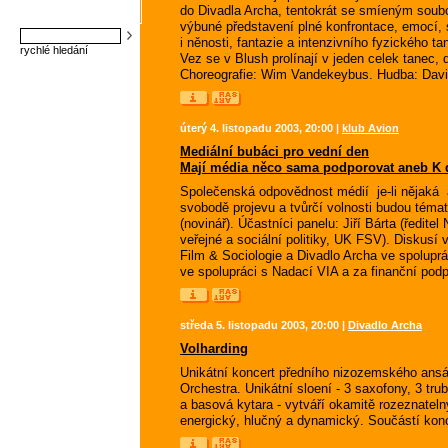
do Divadla Archa, tentokrát se smíeným soubo
výbuné představení plné konfrontace, emocí, s
i něnosti, fantazie a intenzivního fyzického t
rychlé hledání
Vez se v Blush prolínají v jeden celek tanec, 
Choreografie: Wim Vandekeybus. Hudba: Dav
úterý 4. listopadu 2003, 20:00 |
klub Avion
Mediální bubáci pro vední den
Mají média něco sama podporovat aneb K 
Společenská odpovědnost médií  je-li nějaká  a 
svobodě projevu a tvůrčí volnosti budou téma
(novinář). Účastníci panelu: Jiří Bárta (ředit
veřejné a sociální politiky, UK FSV). Diskusí
Film & Sociologie a Divadlo Archa ve spolupr
ve spolupráci s Nadací VIA a za finanční podp
středa 5. listopadu 2003, 20:00 |
Divadlo Archa
Volharding
Unikátní koncert předního nizozemského ans
Orchestra. Unikátní sloení - 3 saxofony, 3 trub
a basová kytara - vytváří okamitě rozeznateln
energický, hlučný a dynamický. Součástí ko