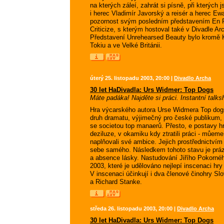
na kterých záleí, zahrát si písně, při kterých 
i herec Vladimír Javorský a reisér a herec 
pozornost svým posledním představením En F
Criticize, s kterým hostoval také v Divadle A
Představení Unrehearsed Beauty bylo kromě 
Tokiu a ve Velké Británii.
úterý 25. listopadu 2003, 20:00 |
Divadlo Archa
30 let HaDivadla: Urs Widmer: Top Dogs
Máte padáka! Najděte si práci. Instantní talks
Hra výcarského autora Urse Widmera Top dogs v
druh dramatu, výjimečný pro české publikum, 
se societou top manaerů. Přesto, e postav
deziluze, v okamiku kdy ztratili práci - můe
naplňovali své ambice. Jejich prostřednictvím 
sebe samého. Následkem tohoto stavu je prázd
a absence lásky. Nastudování Jiřího Pokorn
2003, které je udělováno nejlepí inscenaci hr
V inscenaci účinkují i dva členové činohry S
a Richard Stanke.
středa 26. listopadu 2003, 20:00 |
Divadlo Archa
30 let HaDivadla: Urs Widmer: Top Dogs