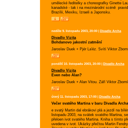
umělecké ředitelky a choreografky Ginette Laur
kanadské - tak i na mezinárodní scéně  pravi
Brazílii, Mexiku, Izraeli a Japonsku.
neděle 9. listopadu 2003, 20:00 |
Divadlo Archa
Divadlo Vizita
Bohdanovo jakostní zatmění
Jaroslav Duek + Pjér La'éz. Svítí Viktor Zborn
pondělí 10. listopadu 2003, 20:00 |
Divadlo Archa
Divadlo Vizita
Even nebo Alan?
Jaroslav Duek + Alan Vitou. Září Viktor Zborní
úterý 11. listopadu 2003, 17:00 |
Divadlo Archa
Večer svatého Martina v baru Divadla Arch
e svatý Martin dal ebrákovi plá a jezdí na bílé
listopadu 2003, na svátek svatého Martina, se 
přeloen ivot svatého Martina. Kniha s tímto 
uvedena v ivot. Ukázky přečtou Martin Fendry