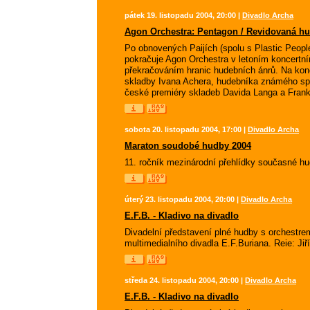
pátek 19. listopadu 2004, 20:00 |
Divadlo Archa
Agon Orchestra: Pentagon / Revidovaná hu
Po obnovených Paijích (spolu s Plastic Peopl
pokračuje Agon Orchestra v letoním koncertní
překračováním hranic hudebních ánrů. Na kon
skladby Ivana Achera, hudebníka známého spíe
české premiéry skladeb Davida Langa a Fran
sobota 20. listopadu 2004, 17:00 |
Divadlo Archa
Maraton soudobé hudby 2004
11. ročník mezinárodní přehlídky současné hu
úterý 23. listopadu 2004, 20:00 |
Divadlo Archa
E.F.B. - Kladivo na divadlo
Divadelní představení plné hudby s orchestrem
multimedialního divadla E.F.Buriana. Reie: Jiř
středa 24. listopadu 2004, 20:00 |
Divadlo Archa
E.F.B. - Kladivo na divadlo