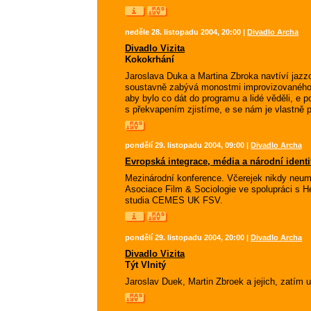
neděle 28. listopadu 2004, 20:00 |
Divadlo Archa
Divadlo Vizita
Kokokrhání
Jaroslava Duka a Martina Zbroka navtíví jaz
soustavně zabývá monostmi improvizovaného d
aby bylo co dát do programu a lidé věděli, e
s překvapením zjistíme, e se nám je vlastně po
pondělí 29. listopadu 2004, 09:00 |
Divadlo Archa
Evropská integrace, média a národní identi
Mezinárodní konference. Včerejek nikdy neumí
Asociace Film & Sociologie ve spolupráci s He
studia CEMES UK FSV.
pondělí 29. listopadu 2004, 20:00 |
Divadlo Archa
Divadlo Vizita
Týt Vlnitý
Jaroslav Duek, Martin Zbroek a jejich, zatím