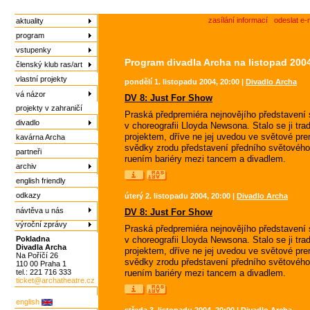
zasílání informací
odeslat e-
aktuality
program
vstupenky
Program divadla Archa na listopad 200
členský klub ras/art
vlastní projekty
pondělí 1. listopadu 2004, 20:00 |
Divadlo Archa
vá názor
DV 8: Just For Show
projekty v zahraničí
Praská předpremiéra nejnovějího představení 
divadlo
v choreografii Lloyda Newsona. Stalo se ji tradi
projektem, dříve ne jej uvedou ve světové pre
kavárna Archa
svědky zrodu představení předního světového 
partneři
ruením bariéry mezi tancem a divadlem.
archiv
english friendly
odkazy
úterý 2. listopadu 2004, 20:00 |
Divadlo Archa
návtěva u nás
DV 8: Just For Show
výroční zprávy
Praská předpremiéra nejnovějího představení 
Pokladna
v choreografii Lloyda Newsona. Stalo se ji tradi
Divadla Archa
projektem, dříve ne jej uvedou ve světové pre
Na Poříčí 26
svědky zrodu představení předního světového 
110 00 Praha 1
tel.: 221 716 333
ruením bariéry mezi tancem a divadlem.
ticket@archatheatre.cz
english