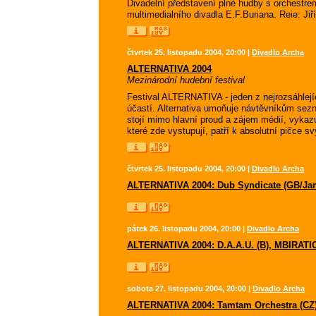
Divadelní představení plné hudby s orchestrem
multimedialního divadla E.F.Buriana. Reie: Jiř
čtvrtek 25. listopadu 2004, 20:00 |
Divadlo Archa
ALTERNATIVA 2004
Mezinárodní hudební festival
Festival ALTERNATIVA - jeden z nejrozsáhlejí
účastí. Alternativa umoňuje návtěvníkům sezn
stojí mimo hlavní proud a zájem médií, vykazu
které zde vystupují, patří k absolutní pičce sv
čtvrtek 25. listopadu 2004, 20:00 |
Divadlo Archa
ALTERNATIVA 2004: Dub Syndicate (GB/Jam
pátek 26. listopadu 2004, 20:00 |
Divadlo Archa
ALTERNATIVA 2004: D.A.A.U. (B), MBIRATION
sobota 27. listopadu 2004, 20:00 |
Divadlo Archa
ALTERNATIVA 2004: Tamtam Orchestra (CZ), 