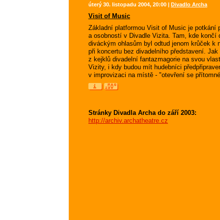
úterý 30. listopadu 2004, 20:00 |
Divadlo Archa
Visit of Music
Základní platformou Visit of Music je potkání
a osobností v Divadle Vizita. Tam, kde končí d
diváckým ohlasům byl odtud jenom krůček k n
při koncertu bez divadelního představení. Jak ř
z kejklů divadelní fantazmagorie na svou vlast
Vizity, i kdy budou mít hudebníci předpřiprave
v improvizaci na místě - "otevření se příto
Stránky Divadla Archa do září 2003:
http://archiv.archatheatre.cz