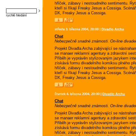
hříček, zábavy i nestoudného sentimentu. Ry
kteří si říkají Freaky Jesus a Cossiga. Scénář:
DX, Freaky Jesus a Cossiga.
rychlé hledání
středa 3. března 2004, 20:00 |
Divadlo Archa
Chat
Nebezpečně snadné známosti. On-line divadeln
Projekt Divadla Archa zabývající se nástrah
se manaer reklamní agentury a zdravotní sest
Příběh je vyprávěn stylizovaným jazykem int
získává formu divadelního komiksu plného př
hříček, zábavy i nestoudného sentimentu. Ry
kteří si říkají Freaky Jesus a Cossiga. Scénář:
DX, Freaky Jesus a Cossiga.
čtvrtek 4. března 2004, 20:00 |
Divadlo Archa
Chat
Nebezpečně snadné známosti. On-line divadeln
Projekt Divadla Archa zabývající se nástrah
se manaer reklamní agentury a zdravotní sest
Příběh je vyprávěn stylizovaným jazykem int
získává formu divadelního komiksu plného př
hříček, zábavy i nestoudného sentimentu. Ry