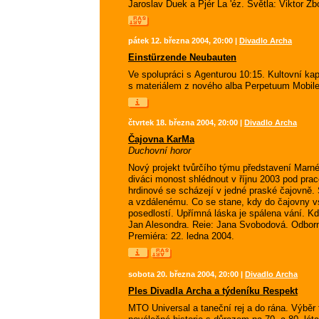
Jaroslav Duek a Pjér La 'éz. Světla: Viktor Zb
pátek 12. března 2004, 20:00 |
Divadlo Archa
Einstürzende Neubauten
Ve spolupráci s Agenturou 10:15. Kultovní kapela
s materiálem z nového alba Perpetuum Mob
čtvrtek 18. března 2004, 20:00 |
Divadlo Archa
Čajovna KarMa
Duchovní horor
Nový projekt tvůrčího týmu představení Marné 
diváci monost shlédnout v říjnu 2003 pod p
hrdinové se scházejí v jedné praské čajovně
a vzdálenému. Co se stane, kdy do čajovny 
posedlostí. Upřímná láska je spálena vání. 
Jan Alesondra. Reie: Jana Svobodová. Odbor
Premiéra: 22. ledna 2004.
sobota 20. března 2004, 20:00 |
Divadlo Archa
Ples Divadla Archa a týdeníku Respekt
MTO Universal a taneční rej a do rána. Výběr toh