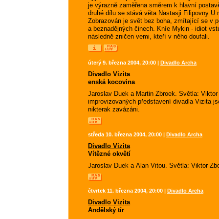
je výrazně zaměřena směrem k hlavní postavě 
druhé dílu se stává věta Nastasji Filipovny U
Zobrazován je svět bez boha, zmítající se v p
a beznadějných činech. Kníe Mykin - idiot vst
následně zničen vemi, kteří v něho doufali.
úterý 9. března 2004, 20:00 |
Divadlo Archa
Divadlo Vizita
enská kocovina
Jaroslav Duek a Martin Zbroek. Světla: Vikto
improvizovaných představení divadla Vizita jso
nikterak zavázáni.
středa 10. března 2004, 20:00 |
Divadlo Archa
Divadlo Vizita
Vítězné okvětí
Jaroslav Duek a Alan Vitou. Světla: Viktor Zb
čtvrtek 11. března 2004, 20:00 |
Divadlo Archa
Divadlo Vizita
Andělský tír