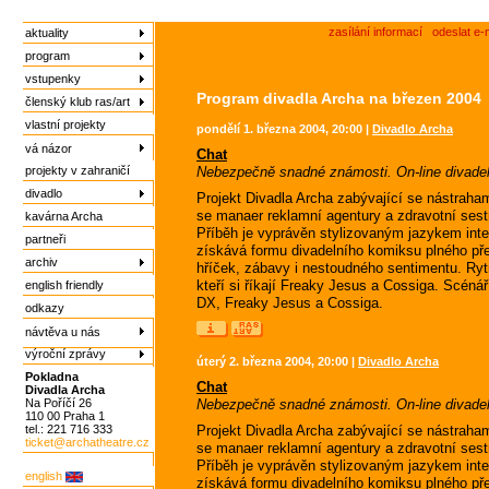
zasílání informací
odeslat e-
aktuality
program
vstupenky
Program divadla Archa na březen 2004
členský klub ras/art
vlastní projekty
pondělí 1. března 2004, 20:00 |
Divadlo Archa
vá názor
Chat
projekty v zahraničí
Nebezpečně snadné známosti. On-line divadeln
divadlo
Projekt Divadla Archa zabývající se nástrah
se manaer reklamní agentury a zdravotní sest
kavárna Archa
Příběh je vyprávěn stylizovaným jazykem int
partneři
získává formu divadelního komiksu plného př
archiv
hříček, zábavy i nestoudného sentimentu. Ry
kteří si říkají Freaky Jesus a Cossiga. Scénář:
english friendly
DX, Freaky Jesus a Cossiga.
odkazy
návtěva u nás
výroční zprávy
úterý 2. března 2004, 20:00 |
Divadlo Archa
Pokladna
Chat
Divadla Archa
Na Poříčí 26
Nebezpečně snadné známosti. On-line divadeln
110 00 Praha 1
tel.: 221 716 333
Projekt Divadla Archa zabývající se nástrah
ticket@archatheatre.cz
se manaer reklamní agentury a zdravotní sest
Příběh je vyprávěn stylizovaným jazykem int
english
získává formu divadelního komiksu plného př