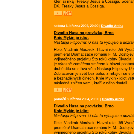
kteří si říkají Freaky Jesus a Cossiga. Scénář:
DX, Freaky Jesus a Cossiga.
sobota 6. března 2004, 20:00 |
Divadlo Archa
Divadlo Husa na provázku, Brno
Kníe Mykin je idiot
Nastasja Filipovna: U nás tu vybujelo a dozrá
Reie: Vladimír Morávek. Hlavní role: Jiří Vyorá
premiéra! Dramatizace románu F. M. Dostojevsk
výjimečného projektu Sto roků kobry Divadla 
je výrazně zaměřena směrem k hlavní postavě 
druhé dílu se stává věta Nastasji Filipovny U
Zobrazován je svět bez boha, zmítající se v p
a beznadějných činech. Kníe Mykin - idiot vst
následně zničen vemi, kteří v něho doufali.
pondělí 8. března 2004, 20:00 |
Divadlo Archa
Divadlo Husa na provázku, Brno
Kníe Mykin je idiot
Nastasja Filipovna: U nás tu vybujelo a dozrá
Reie: Vladimír Morávek. Hlavní role: Jiří Vyorá
premiéra! Dramatizace románu F. M. Dostojevsk
výjimečného projektu Sto roků kobry Divadla 