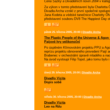
Cena Sazky a Divadelních novin 2004 v kategor
Za výkon v tomto představení byla Charlotta 
Divadla Archa vznikl z první společné spolup
Jana Kodeta a védské tanečnice Charlotty Őf
představení souboru DV8 The Happiest Day of
pátek 25. března 2005, 20:00 |
Divadlo Archa
The Plastic People of the Universe & Agon
Paijové hry velikonoční
Po úspěném Klímovském projektu PPU a Agon 
reprízu projektu obnoveného provedení Paijí 
Brabenec v orchestrální úpravě mladého a nad
Na úvod vystoupí Filip Topol, jako tomu bylo 
úterý 29. března 2005, 20:00 |
Divadlo Archa
Divadlo Vizita
Dopis sobě
středa 30. března 2005, 20:00 |
Divadlo Archa
Divadlo Vizita
Leo na Rdu