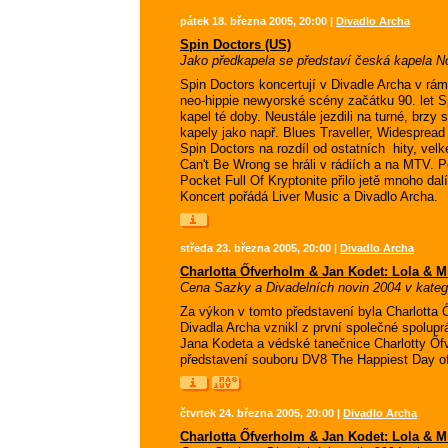
pátek 18. března 2005, 20:00 |
Divadlo Archa
Spin Doctors (US)
Jako předkapela se představí česká kapela 
Spin Doctors koncertují v Divadle Archa v rámc
neo-hippie newyorské scény začátku 90. let Sp
kapel té doby. Neustále jezdili na turné, brzy s
kapely jako např. Blues Traveller, Widesprea
Spin Doctors na rozdíl od ostatních  hity, vel
Can't Be Wrong se hráli v rádiích a na MTV. 
Pocket Full Of Kryptonite přilo jetě mnoho dalí
Koncert pořádá Liver Music a Divadlo Archa.
středa 23. března 2005, 20:00 |
Divadlo Archa
Charlotta Őfverholm & Jan Kodet: Lola & Mr
Cena Sazky a Divadelních novin 2004 v kategor
Za výkon v tomto představení byla Charlotta 
Divadla Archa vznikl z první společné spolup
Jana Kodeta a védské tanečnice Charlotty Őf
představení souboru DV8 The Happiest Day of
čtvrtek 24. března 2005, 20:00 |
Divadlo Archa
Charlotta Őfverholm & Jan Kodet: Lola & Mr