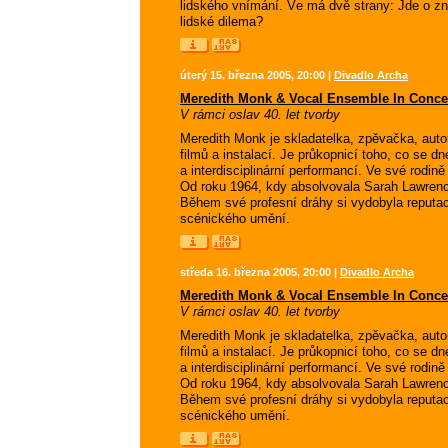
lidského vnímání. Ve má dvě strany: Jde o zn
lidské dilema?
úterý 15. března 2005, 20:00 |
Divadlo Archa
Meredith Monk & Vocal Ensemble In Conce
V rámci oslav 40. let tvorby
Meredith Monk je skladatelka, zpěvačka, auto
filmů a instalací. Je průkopnicí toho, co se dn
a interdisciplinární performancí. Ve své rodin
Od roku 1964, kdy absolvovala Sarah Lawrence 
Během své profesní dráhy si vydobyla reputaci
scénického umění.
středa 16. března 2005, 20:00 |
Divadlo Archa
Meredith Monk & Vocal Ensemble In Conce
V rámci oslav 40. let tvorby
Meredith Monk je skladatelka, zpěvačka, auto
filmů a instalací. Je průkopnicí toho, co se dn
a interdisciplinární performancí. Ve své rodin
Od roku 1964, kdy absolvovala Sarah Lawrence 
Během své profesní dráhy si vydobyla reputaci
scénického umění.