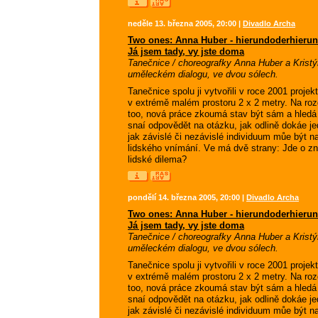
neděle 13. března 2005, 20:00 |
Divadlo Archa
Two ones: Anna Huber - hierundoderhierun
Já jsem tady, vy jste doma
Tanečnice / choreografky Anna Huber a Kristý
uměleckém dialogu, ve dvou sólech.
Tanečnice spolu ji vytvořili v roce 2001 proje
v extrémě malém prostoru 2 x 2 metry. Na rozdí
too, nová práce zkoumá stav být sám a hledá vn
snaí odpovědět na otázku, jak odlině dokáe jed
jak závislé či nezávislé individuum můe být na
lidského vnímání. Ve má dvě strany: Jde o zn
lidské dilema?
pondělí 14. března 2005, 20:00 |
Divadlo Archa
Two ones: Anna Huber - hierundoderhierun
Já jsem tady, vy jste doma
Tanečnice / choreografky Anna Huber a Kristý
uměleckém dialogu, ve dvou sólech.
Tanečnice spolu ji vytvořili v roce 2001 proje
v extrémě malém prostoru 2 x 2 metry. Na rozdí
too, nová práce zkoumá stav být sám a hledá vn
snaí odpovědět na otázku, jak odlině dokáe jed
jak závislé či nezávislé individuum můe být na