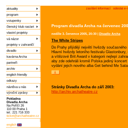
zasílání informací
odeslat e-
aktuality
program
vstupenky
Program divadla Archa na červenec 20
členský klub ras/art
vlastní projekty
neděle 3. července 2005, 20:30 |
Divadlo Archa
vá názor
The White Stripes
projekty v zahraničí
Do Prahy přijídějí největí hvězdy současné
divadlo
Hlavní hvězdy letoního festivalu Glastonbury
a vítězové Brit Award v kategorii nejlepí zahr
kavárna Archa
aby zde odehráli kromě Polska jediný koncert v
partneři
vydání jejich nového alba Get behind Me Sata
archiv
english friendly
odkazy
Stránky Divadla Archa do září 2003:
návtěva u nás
http://archiv.archatheatre.cz
výroční zprávy
Pokladna
Divadla Archa
Na Poříčí 26
110 00 Praha 1
tel.: 221 716 333
ticket@archatheatre.cz
english