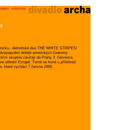
mailem
vytisknout
05
ho rocku - detroitské duo THE WHITE STRIPES!
, dvojnásobní dritelé amerických Grammy
aniční skupina zavítají do Prahy 3. července,
e střední Evropě. Turné se koná u příleitosti
n, které vychází 7.června 2005.