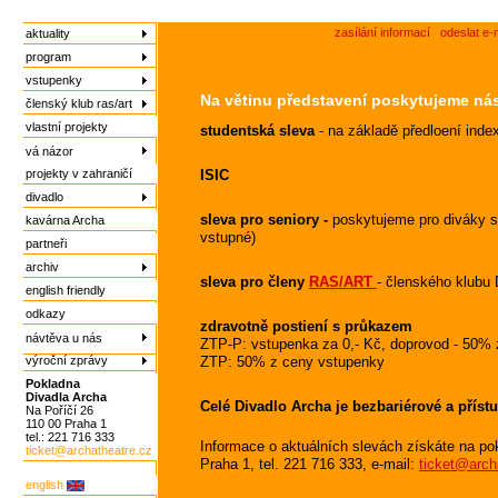
zasílání informací
odeslat e-
aktuality
program
vstupenky
Na větinu představení poskytujeme nás
členský klub ras/art
vlastní projekty
studentská sleva
- na základě předloení ind
vá názor
projekty v zahraničí
ISIC
divadlo
sleva pro seniory -
poskytujeme pro diváky sta
kavárna Archa
vstupné)
partneři
archiv
sleva pro členy
RAS/ART
- členského klubu
english friendly
odkazy
zdravotně postiení s průkazem
návtěva u nás
ZTP-P: vstupenka za 0,- Kč, doprovod - 50%
výroční zprávy
ZTP: 50% z ceny vstupenky
Pokladna
Divadla Archa
Celé Divadlo Archa je bezbariérové a příst
Na Poříčí 26
110 00 Praha 1
tel.: 221 716 333
Informace o aktuálních slevách získáte na po
ticket@archatheatre.cz
Praha 1, tel. 221 716 333, e-mail:
ticket@arch
english