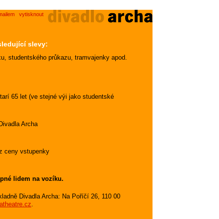
mailem
vytisknout
ledující slevy:
exu, studentského průkazu, tramvajenky apod.
rí 65 let (ve stejné výi jako studentské
 Divadla Archa
 z ceny vstupenky
upné lidem na vozíku.
kladně Divadla Archa: Na Poříčí 26, 110 00
atheatre.cz
.