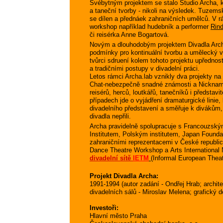
Svébytným projektem se stalo Studio Archa, k
a taneční tvorby - nikoli na výsledek. Tuzem
se dílen a přednáek zahraničních umělců. V r
workshop například hudebník a performer
Rind
či reisérka Anne Bogartová.
Novým a dlouhodobým projektem Divadla Archa j
podmínky pro kontinuální tvorbu a umělecký v
tvůrci sdruení kolem tohoto projektu upřednos
a tradičními postupy v divadelní práci.
Letos rámci Archa.lab vznikly dva projekty n
Chat-nebezpečně snadné známosti a Nickname
reisérů, herců, loutkářů, tanečníků i představit
případech jde o vyjádření dramaturgické linie,
divadelního představení a směřuje k divákům, 
divadla nepřili.
Archa pravidelně spolupracuje s Francouzským
Institutem, Polským institutem, Japan Foundat
zahraničními reprezentacemi v České republic
Dance Theatre Workshop a Arts International
divadelní sítě
IETM
(Informal European Theat
Projekt Divadla Archa:
1991-1994 (autor zadání - Ondřej Hrab; architek
divadelních sálů - Miroslav Melena; grafický 
Investoři:
Hlavní město Praha