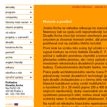
zasílání informací
odeslat e-
aktuality
program
vstupenky
Historie a poslání
členský klub ras/art
vlastní projekty
Jméno Archa ne náhodou odkazuje ke starozá
Noemovy lodi se spolu octli nejroztodivnějí i
vá názor
Divadlo Archa chce být místem otevřeným pro 
projekty v zahraničí
smyslem je zkoumat monosti umění, dát pros
divadlo
postihovat ivot na začátku třetího tisíciletí.
kavárna Archa
První krok ke vzniku této scény byl učiněn v 
vypsal konkurs na místo ředitele Divadla E. F
partneři
počítal s radikální proměnou zbytnělé a konve
archiv
přestavbu celého prostoru, ale i nový způsob 
english friendly
investorem rekonstrukce divadelních prostor s
budovy, Československá obchodní banka; inve
odkazy
Práce podle architektonického návrhu Ivana Pl
návtěva u nás
pokračovaly montáí divadelních technologií (
výroční zprávy
bylo divadlo zkolaudováno a v červnu tého ro
Pokladna
klasické kukátkové scény vznikl multifunkční
Divadla Archa
o rozměrech 15 x 28 metrů pojme 100 a 400 d
Na Poříčí 26
stojících návtěvníků), druhý maximálně sto di
110 00 Praha 1
tel.: 221 716 333
systémem posuvných stěn; mohou slouit nejrů
ticket@archatheatre.cz
scénický tanec či multimediální představení. F
Na rozdíl od někdejího klasického repertoáro
english