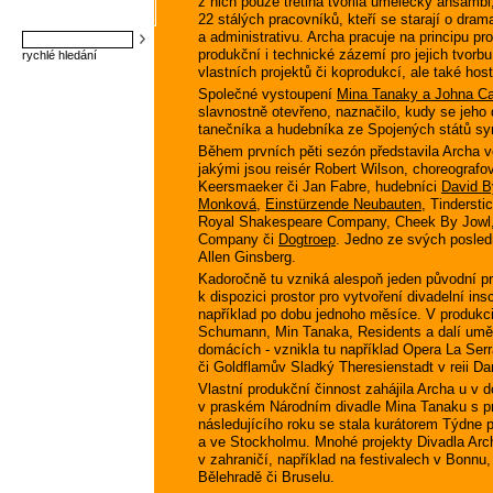
z nich pouze třetina tvořila umělecký ansámbl,
22 stálých pracovníků, kteří se starají o dram
a administrativu. Archa pracuje na principu 
produkční i technické zázemí pro jejich tvorb
rychlé hledání
vlastních projektů či koprodukcí, ale také ho
Společné vystoupení
Mina Tanaky a Johna Ca
slavnostně otevřeno, naznačilo, kudy se jeho 
tanečníka a hudebníka ze Spojených států symb
Během prvních pěti sezón představila Archa v
jakými jsou reisér Robert Wilson, choreogra
Keersmaeker či Jan Fabre, hudebníci
David B
Monková
,
Einstürzende Neubauten
, Tindersti
Royal Shakespeare Company, Cheek By Jowl,
Company či
Dogtroep
. Jedno ze svých posled
Allen Ginsberg.
Kadoročně tu vzniká alespoň jeden původní pro
k dispozici prostor pro vytvoření divadelní i
například po dobu jednoho měsíce. V produkci
Schumann, Min Tanaka, Residents a dalí uměl
domácích - vznikla tu například Opera La Ser
či Goldflamův Sladký Theresienstadt v reii D
Vlastní produkční činnost zahájila Archa u v 
v praském Národním divadle Mina Tanaku s p
následujícího roku se stala kurátorem Týdne 
a ve Stockholmu. Mnohé projekty Divadla Arc
v zahraničí, například na festivalech v Bonnu
Bělehradě či Bruselu.