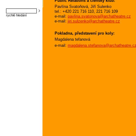
Public Relations a členský klub:
Pavlína Svatoňová, Jiří Sulenko
tel.: +420 221 716 110, 221 716 109
rychlé hledání
e-mail:
pavlina.svatonova@archatheatre.cz
e-mail:
jiri.sulzenko@archatheatre.cz
Pokladna, představení pro koly:
Magdalena tefanová
e-mail:
magdalena.stefanova@archatheatre.c