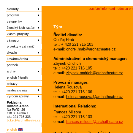
zasílání informací
odeslat e-
aktuality
program
vstupenky
Tým
členský klub ras/art
vlastní projekty
Ředitel divadla:
Ondřej Hrab
vá názor
tel.: + 420 221 716 103
projekty v zahraničí
e-mail:
ondrej.hrab@archatheatre.cz
divadlo
Administrativní a ekonomický manager:
kavárna Archa
Zbyněk Ondřich
partneři
tel.: +420 221 716 105
archiv
e-mail:
zbynek.ondrich@archatheatre.cz
english friendly
Provozní manager:
odkazy
Helena Rousová
návtěva u nás
tel.: +420 221 716 106
výroční zprávy
e-mail:
helena.rousova@archatheatre.cz
Pokladna
International Relations:
Divadla Archa
Na Poříčí 26
Frances Milsom
110 00 Praha 1
tel.: +420 221 716 103
tel.: 221 716 333
ticket@archatheatre.cz
e-mail:
frances.milsom@archatheatre.cz
english