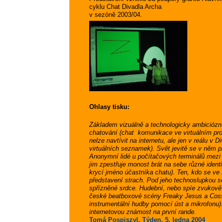
cyklu Chat Divadla Archa
v sezóně 2003/04.
Ohlasy tisku:
Základem vizuálně a technologicky ambiciózníh
chatování (chat  komunikace ve virtuálním pros
nelze navtívit na internetu, ale jen v reálu v
Di
virtuálních seznamek). Svět jevitě se v něm p
Anonymní lidé u počítačových terminálů mezi 
jim zpestřuje monost brát na sebe různé ident
krycí jméno účastníka chatu). Ten, kdo se ve
představení strach. Pod jeho technoslupkou se
spřízněné srdce. Hudební, nebo spíe zvukově ry
české beatboxové scény Freaky Jesus a Cossig
instrumentální hudby pomocí úst a mikrofonu).
internetovou známost na první rande.
Tomá Pospiszyl, Týden, 5. ledna 2004