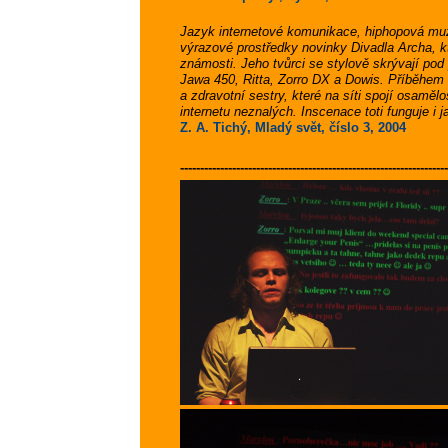
Jazyk internetové komunikace, hiphopová mu
výrazové prostředky novinky Divadla Archa, k
známosti. Jeho tvůrci se stylově skrývají po
Jawa 450, Ritta, Zorro DX a Dowis. Příběhem 
a zdravotní sestry, které na síti spojí osamělo
internetu neznalých. Inscenace toti funguje i 
Z. A. Tichý, Mladý svět, číslo 3, 2004
-------------------------------------------------------------------