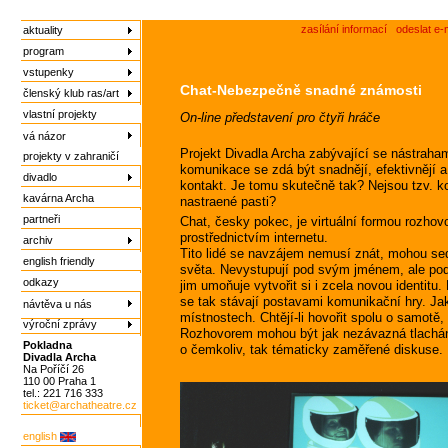
zasílání informací
odeslat e-
aktuality
program
vstupenky
Chat-Nebezpečně snadné známosti
členský klub ras/art
vlastní projekty
On-line představení pro čtyři hráče
vá názor
Projekt Divadla Archa zabývající se nástraha
projekty v zahraničí
komunikace se zdá být snadnějí, efektivnějí a
divadlo
kontakt. Je tomu skutečně tak? Nejsou tzv. k
kavárna Archa
nastraené pasti?
partneři
Chat, česky pokec, je virtuální formou rozho
prostřednictvím internetu.
archiv
Tito lidé se navzájem nemusí znát, mohou se
english friendly
světa. Nevystupují pod svým jménem, ale pod 
odkazy
jim umoňuje vytvořit si i zcela novou identitu. 
se tak stávají postavami komunikační hry. Jak
návtěva u nás
místnostech. Chtějí-li hovořit spolu o samotě, 
výroční zprávy
Rozhovorem mohou být jak nezávazná tlachá
Pokladna
o čemkoliv, tak tématicky zaměřené diskuse.
Divadla Archa
Na Poříčí 26
110 00 Praha 1
tel.: 221 716 333
ticket@archatheatre.cz
english