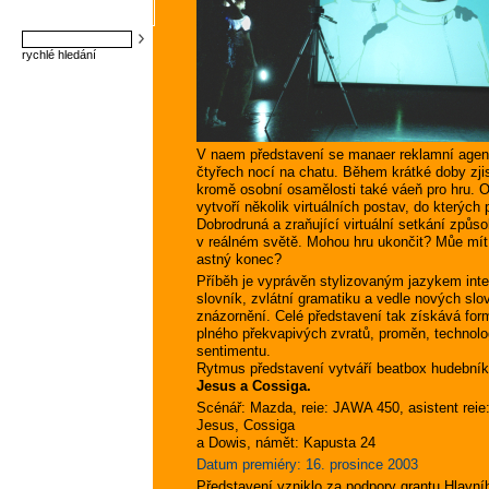
rychlé hledání
V naem představení se manaer reklamní agent
čtyřech nocí na chatu. Během krátké doby zjist
kromě osobní osamělosti také váeň pro hru. 
vytvoří několik virtuálních postav, do kterých 
Dobrodruná a zraňující virtuální setkání způ
v reálném světě. Mohou hru ukončit? Můe mít 
astný konec?
Příběh je vyprávěn stylizovaným jazykem int
slovník, zvlátní gramatiku a vedle nových slo
znázornění. Celé představení tak získává for
plného překvapivých zvratů, proměn, technolo
sentimentu.
Rytmus představení vytváří beatbox hudebníků
Jesus a Cossiga.
Scénář: Mazda, reie: JAWA 450, asistent reie
Jesus, Cossiga
a Dowis, námět: Kapusta 24
Datum premiéry: 16. prosince 2003
Představení vzniklo za podpory grantu Hlavní