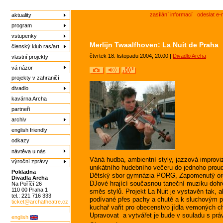
zasílání informací
odeslat e-
aktuality
program
vstupenky
Merlijn Twaalfhoven: La Nuit de Praha
členský klub ras/art
čtvrtek 18. listopadu 2004, 20:00 |
Divadlo Archa
vlastní projekty
vá názor
projekty v zahraničí
divadlo
kavárna Archa
partneři
archiv
english friendly
odkazy
návtěva u nás
Váná hudba, ambientní styly, jazzová improvi
výroční zprávy
unikátního hudebního večeru do jednoho prou
Pokladna
Dětský sbor gymnázia PORG, Zapomenutý orche
Divadla Archa
DJové hrající současnou taneční muziku dohro
Na Poříčí 26
110 00 Praha 1
směs stylů. Projekt La Nuit je vystavěn tak, 
tel.: 221 716 333
podívané přes pachy a chutě a k sluchovým 
ticket@archatheatre.cz
kuchař vařit pro obecenstvo jídla vemoných ch
Upravovat a vytvářet je bude v souladu s práv
english