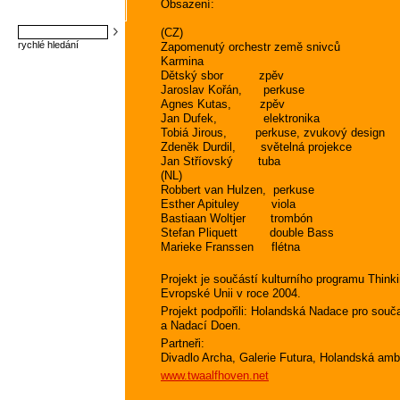
Obsazení:
(CZ)
rychlé hledání
Zapomenutý orchestr země snivců
Karmina
Dětský sbor zpěv
Jaroslav Kořán, perkuse
Agnes Kutas, zpěv
Jan Dufek, elektronika
Tobiá Jirous, perkuse, zvukový design
Zdeněk Durdil, světelná projekce
Jan Stříovský tuba
(NL)
Robbert van Hulzen, perkuse
Esther Apituley viola
Bastiaan Woltjer trombón
Stefan Pliquett double Bass
Marieke Franssen flétna
Projekt je součástí kulturního programu Thin
Evropské Unii v roce 2004.
Projekt podpořili: Holandská Nadace pro sou
a Nadací Doen.
Partneři:
Divadlo Archa, Galerie Futura, Holandská am
www.twaalfhoven.net