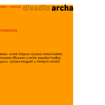
mailem
vytisknout
 |
Divadlo Archa
tanu  scéně Unijazzu výstava česká hudební
opmuseem (Muzeum a archiv populární hudby),
jazzu: výstava fotografií z minulých ročníků