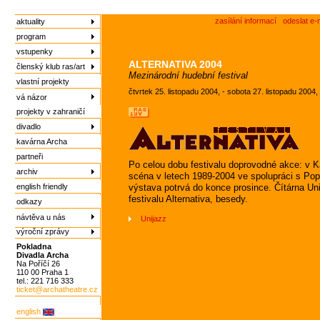
zasílání informací
odeslat e-
aktuality
program
vstupenky
ALTERNATIVA 2004
členský klub ras/art
Mezinárodní hudební festival
vlastní projekty
čtvrtek 25. listopadu 2004, - sobota 27. listopadu 2004,
vá názor
projekty v zahraničí
divadlo
kavárna Archa
partneři
Po celou dobu festivalu doprovodné akce: v Ka
archiv
scéna v letech 1989-2004 ve spolupráci s P
english friendly
výstava potrvá do konce prosince. Čítárna Uni
festivalu Alternativa, besedy.
odkazy
návtěva u nás
Unijazz
výroční zprávy
Pokladna
Divadla Archa
Na Poříčí 26
110 00 Praha 1
tel.: 221 716 333
ticket@archatheatre.cz
english