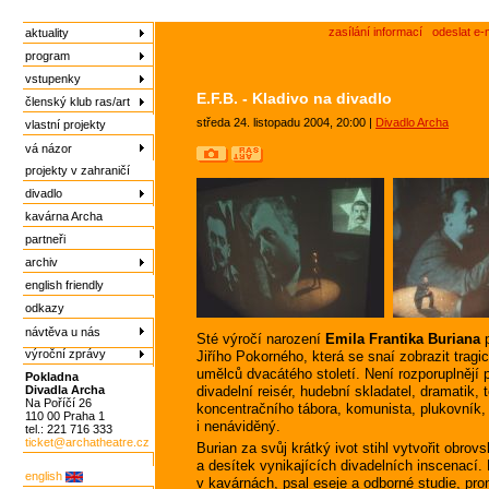
zasílání informací
odeslat e-
aktuality
program
vstupenky
E.F.B. - Kladivo na divadlo
členský klub ras/art
středa 24. listopadu 2004, 20:00 |
Divadlo Archa
vlastní projekty
vá názor
projekty v zahraničí
divadlo
kavárna Archa
partneři
archiv
english friendly
odkazy
návtěva u nás
Sté výročí narození
Emila Frantika Buriana
p
výroční zprávy
Jiřího Pokorného, která se snaí zobrazit tragi
umělců dvacátého století. Není rozporuplnějí
Pokladna
Divadla Archa
divadelní reisér, hudební skladatel, dramatik, t
Na Poříčí 26
koncentračního tábora, komunista, plukovník,
110 00 Praha 1
i nenáviděný.
tel.: 221 716 333
ticket@archatheatre.cz
Burian za svůj krátký ivot stihl vytvořit obro
a desítek vynikajících divadelních inscenací.
english
v kavárnách, psal eseje a odborné studie, proná