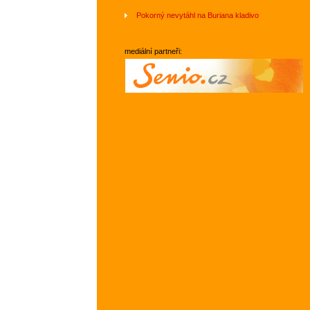
Pokorný nevytáhl na Buriana kladivo
mediální partneři: