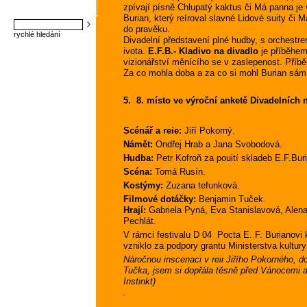
zpívají písně Chlupatý kaktus či Má panna je
Burian, který reíroval slavné Lidové suity či
do pravěku.
rychlé hledání
Divadelní představení plné hudby, s orchestr
ivota.
E.F.B.- Kladivo na divadlo
je příběhem
vizionářství měnícího se v zaslepenost. Příb
Za co mohla doba a za co si mohl Burian sám
5.  8. místo ve výroční anketě Divadelních
Scénář a reie:
Jiří Pokorný.
Námět:
Ondřej Hrab a Jana Svobodová.
Hudba:
Petr Kofroň za pouití skladeb E.F.Bur
Scéna:
Tomá Rusín.
Kostýmy:
Zuzana tefunková.
Filmové dotáčky:
Benjamin Tuček.
Hrají:
Gabriela Pyná, Eva Stanislavová, Alena 
Pechlát.
V rámci festivalu D 04  Pocta E. F. Burianovi
vzniklo za podpory grantu Ministerstva kultur
Náročnou inscenaci v reii Jiřího Pokorného
Tučka, jsem si dopřála těsně před Vánocemi a 
Instinkt)
.