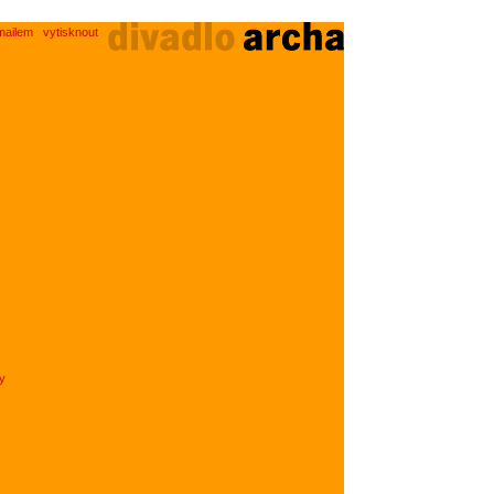
mailem
vytisknout
y