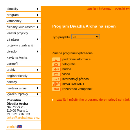
zasílání informací
odeslat e-
aktuality
program
vstupenky
Program Divadla Archa na srpen
členský klub ras/art
vlastní projekty
Typ projektu:
vá názor
projekty v zahraničí
divadlo
Změna programu vyhrazena.
kavárna Archa
podrobné informace
partneři
fotografie
hudba
archiv
video
english friendly
internetový přenos
odkazy
sleva RAS/ART
návtěva u nás
rezervace vstupenek
výroční zprávy
zasílání měsíčního programu do e-mailové schránk
Pokladna
Divadla Archa
Na Poříčí 26
110 00 Praha 1
tel.: 221 716 333
ticket@archatheatre.cz
english