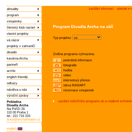
zasílání informací
odeslat e-
aktuality
program
vstupenky
Program Divadla Archa na září
členský klub ras/art
vlastní projekty
Typ projektu:
vá názor
projekty v zahraničí
divadlo
Změna programu vyhrazena.
kavárna Archa
podrobné informace
partneři
fotografie
hudba
archiv
video
english friendly
internetový přenos
odkazy
sleva RAS/ART
návtěva u nás
rezervace vstupenek
výroční zprávy
zasílání měsíčního programu do e-mailové schránk
Pokladna
Divadla Archa
Na Poříčí 26
110 00 Praha 1
tel.: 221 716 333
ticket@archatheatre.cz
english