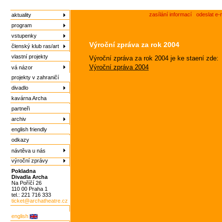
zasílání informací
odeslat e-
aktuality
program
vstupenky
Výroční zpráva za rok 2004
členský klub ras/art
vlastní projekty
Výroční zpráva za rok 2004 je ke staení zde:
Výroční zpráva 2004
vá názor
projekty v zahraničí
divadlo
kavárna Archa
partneři
archiv
english friendly
odkazy
návtěva u nás
výroční zprávy
Pokladna
Divadla Archa
Na Poříčí 26
110 00 Praha 1
tel.: 221 716 333
ticket@archatheatre.cz
english