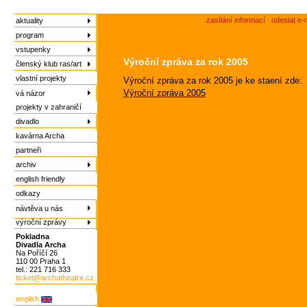
zasílání informací
odeslat e-
aktuality
program
vstupenky
Výroční zpráva za rok 2005
členský klub ras/art
vlastní projekty
Výroční zpráva za rok 2005 je ke staení zde:
Výroční zpráva 2005
vá názor
projekty v zahraničí
divadlo
kavárna Archa
partneři
archiv
english friendly
odkazy
návtěva u nás
výroční zprávy
Pokladna
Divadla Archa
Na Poříčí 26
110 00 Praha 1
tel.: 221 716 333
ticket@archatheatre.cz
english