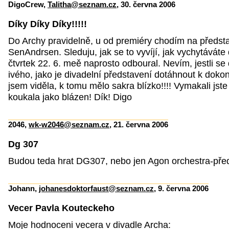
DigoCrew,
Talitha@seznam.cz
, 30. června 2006
Díky Díky Díky!!!!!
Do Archy pravidelně, u od premiéry chodím na předst
SenAndrsen. Sleduju, jak se to vyvíjí, jak vychytáváte d
čtvrtek 22. 6. meě naprosto odboural. Nevím, jestli se
ivého, jako je divadelní představení dotáhnout k dokona
jsem viděla, k tomu mělo sakra blízko!!!! Vymakali jste 
koukala jako blázen! Dík! Digo
2046,
wk-w2046@seznam.cz
, 21. června 2006
Dg 307
Budou teda hrat DG307, nebo jen Agon orchestra-pře
Johann,
johanesdoktorfaust@seznam.cz
, 9. června 2006
Vecer Pavla Kouteckeho
Moje hodnoceni vecera v divadle Archa: