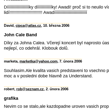
Dííííííííííííííííííky dííííííííííííky! Awadi! proč si to neuilo ví
lidí!!!!!!!!!!!!!!!!!!!!!!!!!!! Awadííííííííííííííííííííííííííí
David,
cipca@atlas.cz
, 10. března 2006
John Cale Band
Díky za Johna Calea. Včerejí koncert byl naprosto úa
nejlepí, co odehrál. Klobouk dolů.
marketa,
marketka@yahoo.com
, 7. února 2006
Souhlasim.Ale kvalita vasich predstaveni to vsechno p
moc a v posledni dobe hlavně za Understand.
robert,
rob@seznam.cz
, 2. února 2006
grafika
Nevim co se stalo,ale kazdopadne uroven vasich pro