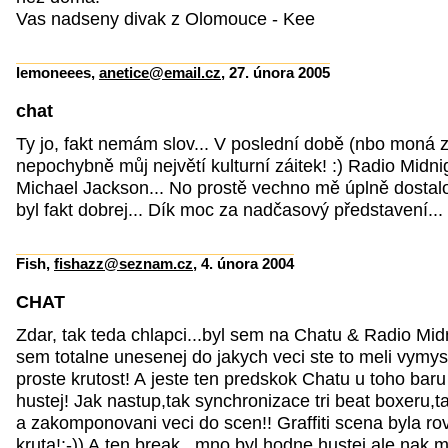
Vas nadseny divak z Olomouce - Kee
lemoneees,
anetice@email.cz
, 27. února 2005
chat
Ty jo, fakt nemám slov... V poslední době (nbo moná 
nepochybně můj největí kulturní záitek! :) Radio Mid
Michael Jackson... No prostě vechno mě úplně dostal
byl fakt dobrej... Dík moc za nadčasový představení...
Fish,
fishazz@seznam.cz
, 4. února 2004
CHAT
Zdar, tak teda chlapci...byl sem na Chatu & Radio Midn
sem totalne unesenej do jakych veci ste to meli vymys
proste krutost! A jeste ten predskok Chatu u toho bar
hustej! Jak nastup,tak synchronizace tri beat boxeru,t
a zakomponovani veci do scen!! Graffiti scena byla r
kruta!:-)) A ten break...mno byl hodne hustej,ale nak 