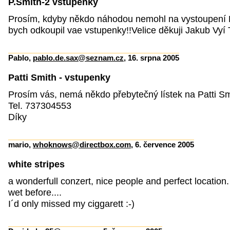
P.Smith-2 vstupenky
Prosím, kdyby někdo náhodou nemohl na vystoupení P
bych odkoupil vae vstupenky!!Velice děkuji Jakub Vyí
Pablo,
pablo.de.sax@seznam.cz
, 16. srpna 2005
Patti Smith - vstupenky
Prosím vás, nemá někdo přebytečný lístek na Patti S
Tel. 737304553
Díky
mario,
whoknows@directbox.com
, 6. července 2005
white stripes
a wonderfull conzert, nice people and perfect location
wet before....
I´d only missed my ciggarett :-)