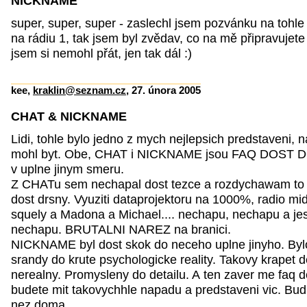
NICKNAME
super, super, super - zaslechl jsem pozvánku na tohle
na rádiu 1, tak jsem byl zvědav, co na mě připravujete a 
jsem si nemohl přát, jen tak dál :)
kee,
kraklin@seznam.cz
, 27. února 2005
CHAT & NICKNAME
Lidi, tohle bylo jedno z mych nejlepsich predstaveni, 
mohl byt. Obe, CHAT i NICKNAME jsou FAQ DOST 
v uplne jinym smeru.
Z CHATu sem nechapal dost tezce a rozdychawam to e
dost drsny. Vyuziti dataprojektoru na 1000%, radio mid
squely a Madona a Michael.... nechapu, nechapu a je
nechapu. BRUTALNI NAREZ na branici.
NICKNAME byl dost skok do neceho uplne jinyho. Bylo
srandy do krute psychologicke reality. Takovy krapet d
nerealny. Promysleny do detailu. A ten zaver me faq d
budete mit takovychhle napadu a predstaveni vic. Budu
nez doma.