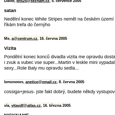
David,
drp25@seznam.cz
, 5. července 2005
satan
Nedělní konec White Stripes neměl na českém územ
říkám trefa do černýho
Me,
a@centrum.cz
, 16. června 2005
Vizita
Pondělní konec konců divadla vizita me opravdu dostal
i zvuk a vubec vse super...Martin v leskle mini vypada
sexy...Role Baly mu opravdu sedla...
lemoneees,
anetice@email.cz
, 8. června 2005
cossiga+jesus- jste fakt dobrý, budete někdy vystupova
vía,
vitavdf@atlas.cz
, 16. března 2005