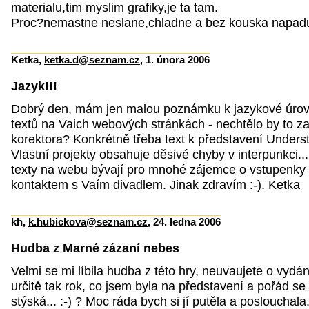
materialu,tim myslim grafiky,je ta tam.
Proc?nemastne neslane,chladne a bez kouska napad
Ketka,
ketka.d@seznam.cz
, 1. února 2006
Jazyk!!!
Dobrý den, mám jen malou poznámku k jazykové úrov
textů na Vaich webových stránkách - nechtělo by to z
korektora? Konkrétně třeba text k představení Unders
Vlastní projekty obsahuje děsivé chyby v interpunkci.... 
texty na webu bývají pro mnohé zájemce o vstupenky
kontaktem s Vaím divadlem. Jinak zdravím :-). Ketka
kh,
k.hubickova@seznam.cz
, 24. ledna 2006
Hudba z Marné zázaní nebes
Velmi se mi líbila hudba z této hry, neuvaujete o vydán
určitě tak rok, co jsem byla na představení a pořád se
stýská... :-) ? Moc ráda bych si jí putěla a poslouchala.