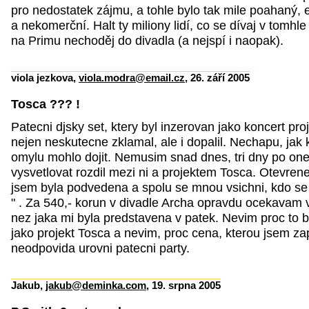
pro nedostatek zájmu, a tohle bylo tak mile poahaný, 
a nekomerční. Halt ty miliony lidí, co se dívaj v tomhl
na Primu nechoděj do divadla (a nejspí i naopak).
viola jezkova,
viola.modra@email.cz
, 26. září 2005
Tosca ??? !
Patecni djsky set, ktery byl inzerovan jako koncert pr
nejen neskutecne zklamal, ale i dopalil. Nechapu, jak
omylu mohlo dojit. Nemusim snad dnes, tri dny po on
vysvetlovat rozdil mezi ni a projektem Tosca. Otevrene
jsem byla podvedena a spolu se mnou vsichni, kdo se t
" . Za 540,- korun v divadle Archa opravdu ocekavam 
nez jaka mi byla predstavena v patek. Nevim proc to 
jako projekt Tosca a nevim, proc cena, kterou jsem zap
neodpovida urovni patecni party.
Jakub,
jakub@deminka.com
, 19. srpna 2005