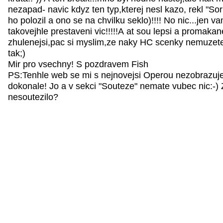
nezapad- navic kdyz ten typ,kterej nesl kazo, rekl "Sorr
ho polozil a ono se na chvilku seklo)!!!! No nic...jen v
takovejhle prestaveni vic!!!!!A at sou lepsi a promakane
zhulenejsi,pac si myslim,ze naky HC scenky nemuzete
tak;)
Mir pro vsechny! S pozdravem Fish
PS:Tenhle web se mi s nejnovejsi Operou nezobrazuj
dokonale! Jo a v sekci "Souteze" nemate vubec nic:-) 
nesoutezilo?