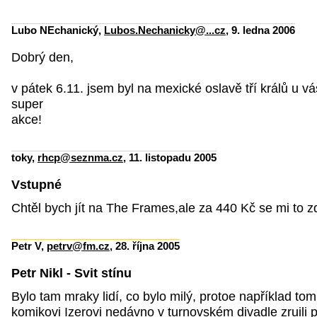
Lubo NEchanický,
Lubos.Nechanicky@...cz
, 9. ledna 2006
Dobrý den,
v pátek 6.11. jsem byl na mexické oslavě tří králů u vá
super
akce!
toky,
rhcp@seznma.cz
, 11. listopadu 2005
Vstupné
Chtěl bych jít na The Frames,ale za 440 Kč se mi to z
Petr V,
petrv@fm.cz
, 28. října 2005
Petr Nikl - Svit stínu
Bylo tam mraky lidí, co bylo milý, protoe například 
komikovi Izerovi nedávno v turnovském divadle zruili 