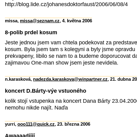
http://blog.lide.cz/johanesdoktorfaust/2006/06/08/4
missa,
missa@seznam.cz
, 4. května 2006
8-polib prdel kosum
Jeste jednou jsem vam chtela podekovat za predstaven
kosum. Byla jsem tam s kolegyni a byly jsme opravdu
prekvapeny, libilo se nam to a budeme doporucovat d
zajimavou One-man show jsem jeste nevidela.
n.karasková,
nadezda.karaskova@winpartner.cz
, 21. dubna 2
koncert D.Bárty-výe vstuoného
kolik stojí vstupenka na koncert Dana Bárty 23.04.200
nemohu nikde najít. Naďa
yurri,
ooo111@quick.cz
, 23. března 2006
Awaaaadíííí