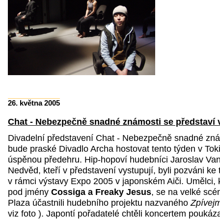
26. května 2005
Chat - Nebezpečně snadné známosti se představí
Divadelní představení
Chat - Nebezpečně snadné zná
bude praské Divadlo Archa hostovat tento týden v Tok
úspěnou předehru. Hip-hopoví hudebníci Jaroslav Van
Nedvěd, kteří v představení vystupují, byli pozváni k
v rámci výstavy Expo 2005 v japonském Aiči. Umělci, k
pod jmény
Cossiga a Freaky Jesus
, se na velké scé
Plaza účastnili hudebního projektu nazvaného 
Zpívej
viz foto ). Japontí pořadatelé chtěli koncertem poukáz