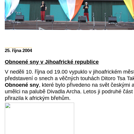
25. října 2004
Obnoené sny v Jihoafrické republice
V neděli 10. října od 19.00 vypuklo v jihoafrickém mě
představení o snech a věčných touhách Ditoro Tsa Ta
Obnoené sny
, které bylo přivedeno na svět českými a
umělci na palubě Divadla Archa. Letos ji podruhé čás
přirazila k africkým břehům.