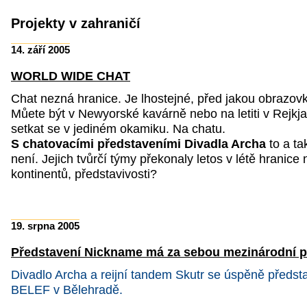
Projekty v zahraničí
14. září 2005
WORLD WIDE CHAT
Chat nezná hranice. Je lhostejné, před jakou obrazov
Můete být v Newyorské kavárně nebo na letiti v Rejkj
setkat se v jediném okamiku. Na chatu.
S chatovacími představeními Divadla Archa
to a t
není. Jejich tvůrčí týmy překonaly letos v létě hranice
kontinentů, představivosti?
19. srpna 2005
Představení Nickname má za sebou mezinárodní 
Divadlo Archa a reijní tandem Skutr se úspěně předsta
BELEF v Bělehradě.