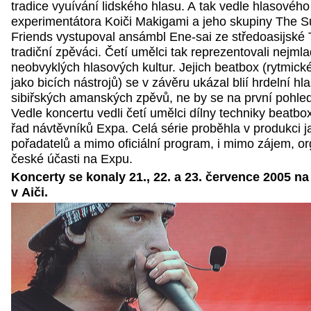
tradice vyuívání lidského hlasu. A tak vedle hlasového
experimentátora Koiči Makigami a jeho skupiny The S
Friends vystupoval ansámbl Ene-sai ze středoasijské T
tradiční zpěváci. Četí umělci tak reprezentovali nejml
neobvyklých hlasových kultur. Jejich beatbox (rytmické
jako bicích nástrojů) se v závěru ukázal blií hrdelní h
sibiřských amanských zpěvů, ne by se na první pohle
Vedle koncertu vedli četí umělci dílny techniky beatb
řad návtěvníků Expa. Celá série proběhla v produkci 
pořadatelů a mimo oficiální program, i mimo zájem, or
české účasti na Expu.
Koncerty se konaly 21., 22. a 23. července 2005 n
v Aiči.