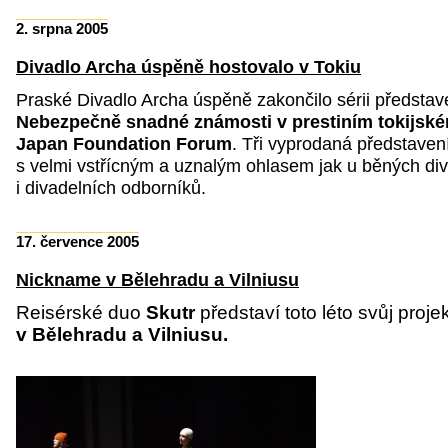
2. srpna 2005
Divadlo Archa úspěně hostovalo v Tokiu
Praské Divadlo Archa úspěně zakončilo sérii předsta
Nebezpečně snadné známosti v prestiním tokijské
Japan Foundation Forum
. Tři vyprodaná představen
s velmi vstřícným a uznalým ohlasem jak u běných div
i divadelních odborníků.
17. července 2005
Nickname v Bělehradu a Vilniusu
Reisérské duo
Skutr
představí toto léto svůj proje
v Bělehradu a Vilniusu.