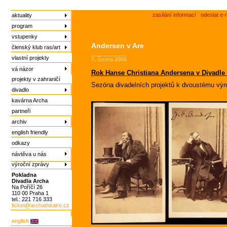
zasílání informací
odeslat e-
aktuality
program
vstupenky
Andersen v Are
členský klub ras/art
vlastní projekty
7. února 2005
vá názor
Rok Hanse Christiana Andersena v Divadle
projekty v zahraničí
Sezóna divadelních projektů k dvoustému výr
divadlo
kavárna Archa
partneři
archiv
english friendly
odkazy
návtěva u nás
výroční zprávy
Pokladna
Divadla Archa
Na Poříčí 26
110 00 Praha 1
tel.: 221 716 333
ticket@archatheatre.cz
english