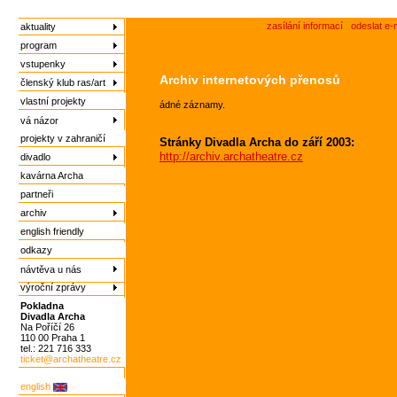
zasílání informací
odeslat e-
aktuality
program
vstupenky
Archiv internetových přenosů
členský klub ras/art
vlastní projekty
ádné záznamy.
vá názor
projekty v zahraničí
Stránky Divadla Archa do září 2003:
http://archiv.archatheatre.cz
divadlo
kavárna Archa
partneři
archiv
english friendly
odkazy
návtěva u nás
výroční zprávy
Pokladna
Divadla Archa
Na Poříčí 26
110 00 Praha 1
tel.: 221 716 333
ticket@archatheatre.cz
english