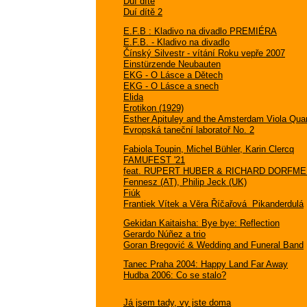
Duí dítě
Duí dítě 2
E.F.B : Kladivo na divadlo PREMIÉRA
E.F.B. - Kladivo na divadlo
Čínský Silvestr - vítání Roku vepře 2007
Einstürzende Neubauten
EKG - O Lásce a Dětech
EKG - O Lásce a snech
Elida
Erotikon (1929)
Esther Apituley and the Amsterdam Viola Quar
Evropská taneční laboratoř No. 2
Fabiola Toupin, Michel Bühler, Karin Clercq
FAMUFEST '21
feat. RUPERT HUBER & RICHARD DORFME
Fennesz (AT), Philip Jeck (UK)
Fiúk
Frantiek Vítek a Věra Říčařová  Pikanderdulá
Gekidan Kaitaisha: Bye bye: Reflection
Gerardo Núñez a trio
Goran Bregović & Wedding and Funeral Band
Tanec Praha 2004: Happy Land Far Away
Hudba 2006: Co se stalo?
Já jsem tady, vy jste doma