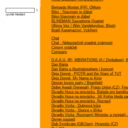
Bernardo Montet (FR): OMore
Běsi - Stavrogin je ďábel
rychlé hledání
Běsi-Stavrogin je ďábel
BL!NDMAN Saxophone Quartet
Ultima Vez / Wim Vandekeybus: Blush
Bratři Karamazovi: Vzkříení
Chat
Chat - Nebezpečně snadné známosti
Cínový vojáček
Company
D.A.A.U. (B), MBIRATIONS (A / Zimbabwe), Ka
Dan Bárta
Dan Bárta a Illustratosphere / koncert
Deja Donné - PIOTR and the Stars of TUT
Deja Donné  My Name is King
Design lovers party / Beanfield
Didier Awadi (Senegal), Prago Union (CZ), Fr
Divadlo Husa na provázku  Balada pro banditu
Divadlo Husa na provázku  Jiří Kniha hledá pa
Divadlo Husa na provázku  Rozrazil
Divadlo Vizita - Dubnová kůra
Divadlo Vizita - Slunce v Býku
Divadlo Vizita  Rozmarný Miroslav a rozpjatý 
Divnej soused
Dub Syndicate (GB/Jam), Hypnotix (CZ)