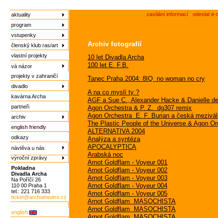
zasílání informací
odeslat e-
aktuality
program
vstupenky
Archiv fotografií
členský klub ras/art
vlastní projekty
10 let Divadla Archa
100 let E. F.B.
vá názor
projekty v zahraničí
Tanec Praha 2004: 8IQ  no woman no cry
divadlo
A na co myslí ty ?
kavárna Archa
AGF a Sue C., Alexander Hacke & Danielle de 
partneři
Agon Orchestra & P. Z.  dg307 remix
Agon Orchestra  E. F. Burian a česká mezivá
archiv
The Plastic People of the Universe & Agon Orch
english friendly
ALTERNATIVA 2004
odkazy
Analýza a syntéza
APOCALYPTICA
návtěva u nás
Arabská noc
výroční zprávy
Arnot Goldflam - Voyeur 001
Pokladna
Arnot Goldflam - Voyeur 002
Divadla Archa
Arnot Goldflam - Voyeur 003
Na Poříčí 26
Arnot Goldflam - Voyeur 004
110 00 Praha 1
tel.: 221 716 333
Arnot Goldflam - Voyeur 005
ticket@archatheatre.cz
Arnot Goldflam  MASOCHISTA
Arnot Goldflam  MASOCHISTA
english
Arnot Goldflam  MASOCHISTA