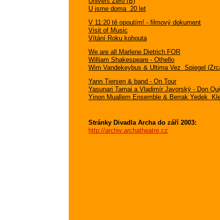
Univers Zero (B)
U jsme doma  20 let
V 11:20 tě opoutím! - filmový dokument
Visit of Music
Vítání Roku kohouta
We are all Marlene Dietrich FOR
William Shakespeare - Othello
Wim Vandekeybus & Ultima Vez  Spiegel (Zrc
Yann Tiersen & band - On Tour
Yasunari Tamai a Vladimír Javorský - Don Qui
Yinon Muallem Ensemble & Berrak Yedek  Kle
Stránky Divadla Archa do září 2003:
http://archiv.archatheatre.cz