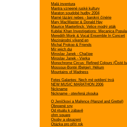
Malá inventura
Mantra vzneené ruské kultury
Maraton soudobé hudby 2004
Marné tázání nebes - barokní čínérie
Mary MacMaster & Donald Hay
Maurice Maeterlinck: Velice modrý pták
Kubilaï Khan Investigations: Mecanica Popula
Meredith Monk & Vocal Ensemble In Concert
Mezinárodní víkend en
Michal Prokop & Friends
Mír jejich dui
Miroslav Janek - Chačipe
Miroslav Janek - Vierka
Monochrome Circus: Refined Colours (Čisté b
Mossoux-Bonté (Belgie): Hélium
Mountains of Madness
Fetes Galantes: Nech mé potěení trvá
NEW MUSIC MARATHON 2006
Nickname
Nickname - otevřená zkouka
O Jeníčkovi a Mařence (Hanzel and Grettel)
Obnoené sny
Od rituálu k zábavě
ohm square
Osoby a obsazení
Otázka pro přítí rok