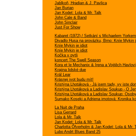
Jablkoň, Hradian & J. Pavlica
Jan Burian
Jan Kodet: Lola & Mr. Talk
John Cale & Band
John Sinclair
Just For Show
Kabaret (1972) / Setkání s Michaelem Yorkem
Divadlo Husa na provázku, Brno: Kníe Mykin j
Kníe Mykin je idiot
Kníe Mykin je idiot
Kočka v pytli
koncert The Swell Season
Kora et le Mechanix & Irena a Vojtěch Havlov
Krajina lidské due
Král Lear
Krásnej ivot budu mít!
Kristýna Lhotáková - Já jsem tady, vy jste d
Kristýna Lhotáková a Ladislav Soukup - O Je
Kristýna Lhotáková a Ladislav Soukup: Osob
Sumako Koseki a Adriena imotová: Kronika ko
La Nuit de Praha
Lisa Gerrard
Lola & Mr. Talk
Jan Kodet: Lola & Mr. Talk
Charlotta Őfverholm & Jan Kodet: Lola & Mr. 
Lubo Andrt Blues Band 25