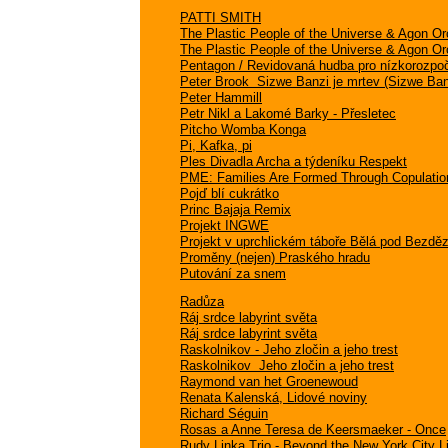
PATTI SMITH
The Plastic People of the Universe & Agon Orc
The Plastic People of the Universe & Agon Orc
Pentagon / Revidovaná hudba pro nízkorozpoč
Peter Brook  Sizwe Banzi je mrtev (Sizwe Ban
Peter Hammill
Petr Nikl a Lakomé Barky - Přesletec
Pitcho Womba Konga
Pi, Kafka, pi
Ples Divadla Archa a týdeníku Respekt
PME: Families Are Formed Through Copulatio
Pojď blí cukrátko
Princ Bajaja Remix
Projekt INGWE
Projekt v uprchlickém táboře Bělá pod Bez
Proměny (nejen) Praského hradu
Putování za snem
Radůza
Ráj srdce labyrint světa
Ráj srdce labyrint světa
Raskolnikov - Jeho zločin a jeho trest
Raskolnikov  Jeho zločin a jeho trest
Raymond van het Groenewoud
Renata Kalenská, Lidové noviny
Richard Séguin
Rosas a Anne Teresa de Keersmaeker - Once
Rudy Linka Trio - Beyond the New York City L