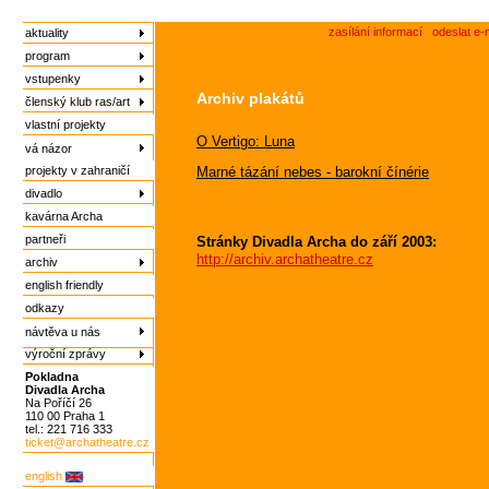
zasílání informací
odeslat e-
aktuality
program
vstupenky
Archiv plakátů
členský klub ras/art
vlastní projekty
O Vertigo: Luna
vá názor
projekty v zahraničí
Marné tázání nebes - barokní čínérie
divadlo
kavárna Archa
partneři
Stránky Divadla Archa do září 2003:
http://archiv.archatheatre.cz
archiv
english friendly
odkazy
návtěva u nás
výroční zprávy
Pokladna
Divadla Archa
Na Poříčí 26
110 00 Praha 1
tel.: 221 716 333
ticket@archatheatre.cz
english