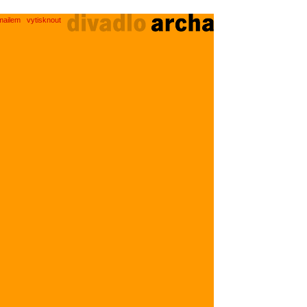
mailem
vytisknout