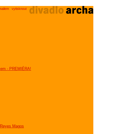
mailem
vytisknout
dězem - PREMIÉRA!
s Reyes Magos