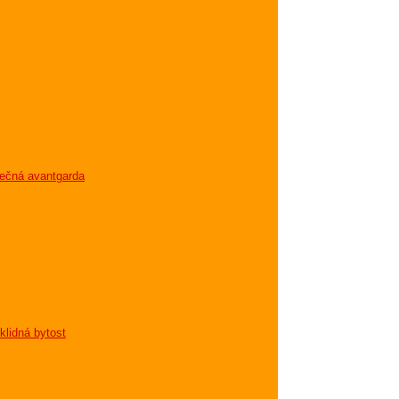
lečná avantgarda
klidná bytost