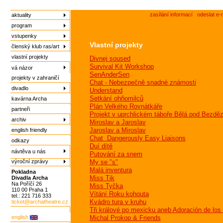
zasílání informací
odeslat e-
aktuality
program
vstupenky
Vlastní projekty
členský klub ras/art
vlastní projekty
Divnej soused
Survival Kit Workshop
vá názor
SenAnderSen
projekty v zahraničí
Chat - Nebezpečně snadné známosti
divadlo
Understand
Setkání ohňomilců
kavárna Archa
Plán Velkého Rovnátkáře
partneři
Projekt v uprchlickém táboře Bělá pod Bez
archiv
Miroslav a Jaroslav
Jaroslav a Miroslav
english friendly
Chat  Dangerously Easy Liaisons
odkazy
Duí dítě
návtěva u nás
Putování za snem
výroční zprávy
My se "s"
Malá inventura
Pokladna
Miss Tik
Divadla Archa
Na Poříčí 26
Miss Tyčka
110 00 Praha 1
Vítání Roku kohouta
tel.: 221 716 333
Kvádro tura v kruhu
ticket@archatheatre.cz
Tři králové po mexicku aneb Adoración de lo
english
Michal Prokop & Friends