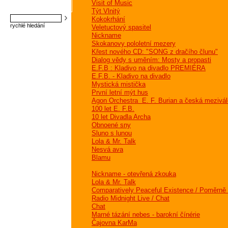
Visit of Music
Týt Vlnitý
Kokokrhání
rychlé hledání
Veletuctový spasitel
Nickname
Skokanovy pololetní mezery
Křest nového CD: "SONG z dračího člunu"
Dialog vědy s uměním: Mosty a propasti
E.F.B : Kladivo na divadlo PREMIÉRA
E.F.B. - Kladivo na divadlo
Mystická mistička
První letní mýt hus
Agon Orchestra  E. F. Burian a česká mezivá
100 let E. F.B.
10 let Divadla Archa
Obnoené sny
Sluno s lunou
Lola & Mr. Talk
Nesvá ava
Blamu
Nickname - otevřená zkouka
Lola & Mr. Talk
Comparatively Peaceful Existence / Poměrně 
Radio Midnight Live / Chat
Chat
Marné tázání nebes - barokní čínérie
Čajovna KarMa