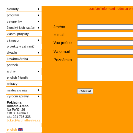
zasílání informací
odeslat e-
aktuality
program
vstupenky
Jméno
členský klub ras/art
vlastní projekty
E-mail
vá názor
Vae jméno
projekty v zahraničí
Vá e-mail
divadlo
kavárna Archa
Poznámka
partneři
archiv
english friendly
odkazy
návtěva u nás
výroční zprávy
Pokladna
Divadla Archa
Na Poříčí 26
110 00 Praha 1
tel.: 221 716 333
ticket@archatheatre.cz
english