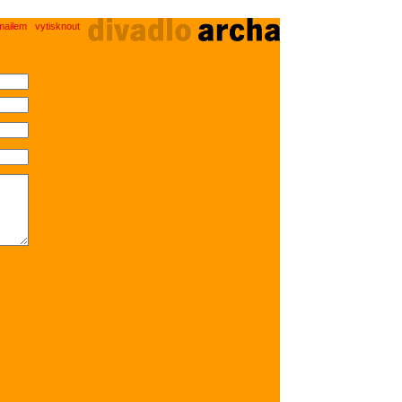
mailem
vytisknout