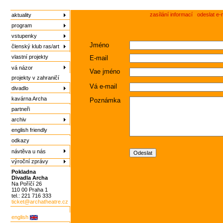
zasílání informací
odeslat e-
aktuality
program
vstupenky
Jméno
členský klub ras/art
vlastní projekty
E-mail
vá názor
Vae jméno
projekty v zahraničí
Vá e-mail
divadlo
kavárna Archa
Poznámka
partneři
archiv
english friendly
odkazy
návtěva u nás
výroční zprávy
Pokladna
Divadla Archa
Na Poříčí 26
110 00 Praha 1
tel.: 221 716 333
ticket@archatheatre.cz
english