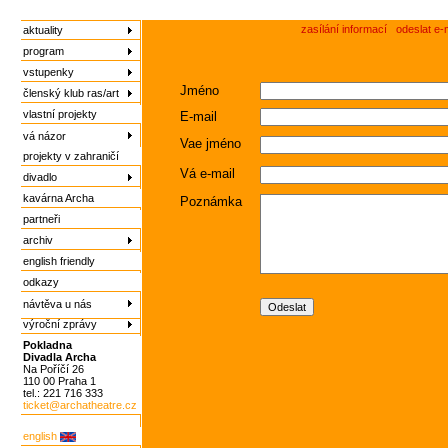
zasílání informací
odeslat e-
aktuality
program
vstupenky
Jméno
členský klub ras/art
vlastní projekty
E-mail
vá názor
Vae jméno
projekty v zahraničí
Vá e-mail
divadlo
kavárna Archa
Poznámka
partneři
archiv
english friendly
odkazy
návtěva u nás
výroční zprávy
Pokladna
Divadla Archa
Na Poříčí 26
110 00 Praha 1
tel.: 221 716 333
ticket@archatheatre.cz
english